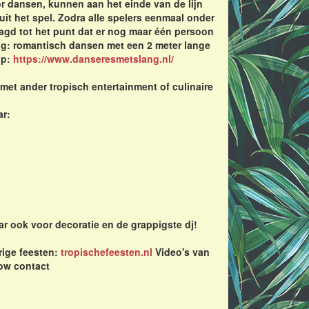
r dansen, kunnen aan het einde van de lijn
it het spel. Zodra alle spelers eenmaal onder
aagd tot het punt dat er nog maar één persoon
sing: romantisch dansen met een 2 meter lange
op:
https://www.danseresmetslang.nl/
et ander tropisch entertainment of culinaire
ar:
r ook voor decoratie en de grappigste dj!
rige feesten:
tropischefeesten.nl
Video's van
ow contact