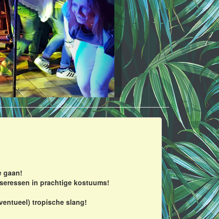
e gaan!
anseressen in prachtige kostuums!
ventueel) tropische slang!