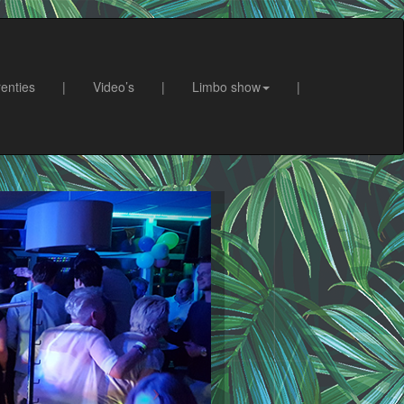
enties
|
Video’s
|
Limbo show
|