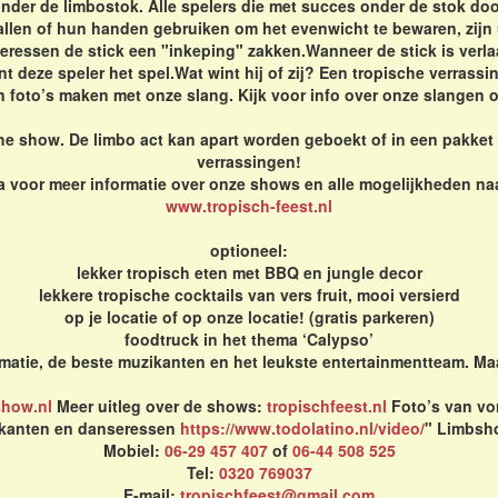
er de limbostok. Alle spelers die met succes onder de stok doo
llen of hun handen gebruiken om het evenwicht te bewaren, zijn u
seressen de stick een "inkeping" zakken.Wanneer de stick is verl
t deze speler het spel.Wat wint hij of zij? Een tropische verras
n foto’s maken met onze slang. Kijk voor info over onze slangen 
e show. De limbo act kan apart worden geboekt of in een pakket m
verrassingen!
 voor meer informatie over onze shows en alle mogelijkheden na
www.tropisch-feest.nl
optioneel:
lekker tropisch eten met BBQ en jungle decor
lekkere tropische cocktails van vers fruit, mooi versierd
op je locatie of op onze locatie! (gratis parkeren)
foodtruck in het thema ‘Calypso’
atie, de beste muzikanten en het leukste entertainmentteam. Maa
show.nl
Meer uitleg over de shows:
tropischfeest.nl
Foto’s van vo
kanten en danseressen
https://www.todolatino.nl/video/
" Limbsh
Mobiel:
06-29 457 407
of
06-44 508 525
Tel:
0320 769037
E-mail:
tropischfeest@gmail.com