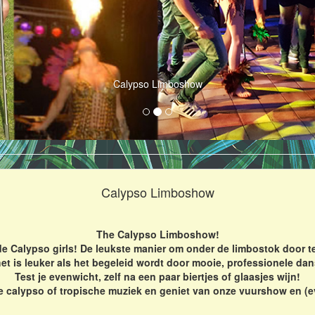
Calypso Limboshow
Calypso Limboshow
The Calypso Limboshow!
e Calypso girls! De leukste manier om onder de limbostok door t
het is leuker als het begeleid wordt door mooie, professionele d
Test je evenwicht, zelf na een paar biertjes of glaasjes wijn!
e calypso of tropische muziek en geniet van onze vuurshow en (e